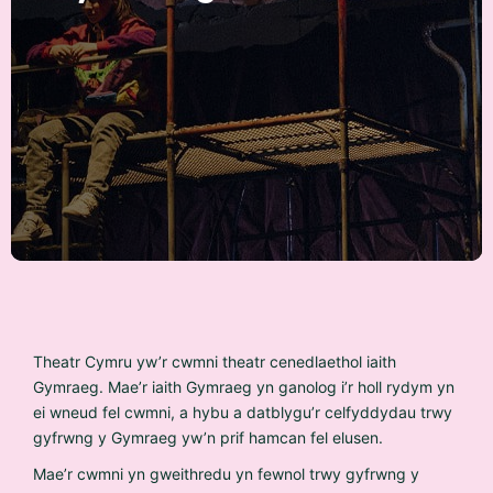
Theatr Cymru yw’r cwmni theatr cenedlaethol iaith
Gymraeg. Mae’r iaith Gymraeg yn ganolog i’r holl rydym yn
ei wneud fel cwmni, a hybu a datblygu’r celfyddydau trwy
gyfrwng y Gymraeg yw’n prif hamcan fel elusen.
Mae’r cwmni yn gweithredu yn fewnol trwy gyfrwng y