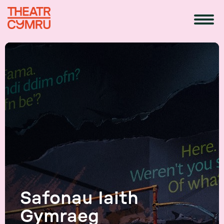
Safonau Iaith
Gymraeg