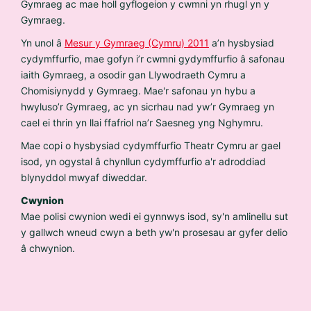
Gymraeg ac mae holl gyflogeion y cwmni yn rhugl yn y
Gymraeg.
Yn unol â
Mesur y Gymraeg (Cymru) 2011
a’n hysbysiad
cydymffurfio, mae gofyn i’r cwmni gydymffurfio â safonau
iaith Gymraeg, a osodir gan Llywodraeth Cymru a
Chomisiynydd y Gymraeg. Mae'r safonau yn hybu a
hwyluso’r Gymraeg, ac yn sicrhau nad yw’r Gymraeg yn
cael ei thrin yn llai ffafriol na’r Saesneg yng Nghymru.
Mae copi o hysbysiad cydymffurfio Theatr Cymru ar gael
isod, yn ogystal â chynllun cydymffurfio a'r adroddiad
blynyddol mwyaf diweddar.
Cwynion
Mae polisi cwynion wedi ei gynnwys isod, sy'n amlinellu sut
y gallwch wneud cwyn a beth yw'n prosesau ar gyfer delio
â chwynion.