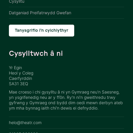
Cysylltu
Datganiad Preifatrwydd Gwefan
Tanysgrifio i’n cylchlythyr
Cysylltwch â ni
Yr Egin
Heol y Coleg
Caerfyrddin
SA31 3EQ
Mae croeso i chi gysylltu â ni yn Gymraeg neu'n Saesneg,
yn ysgrifenedig neu ar y ffôn. Ry'n ni'n gweithredu trwy
gyfrwng y Gymraeg ond bydd dim oedi mewn derbyn ateb
ym mha bynnag iaith chi'n dewis ei defnyddio.
helo@theatr.com