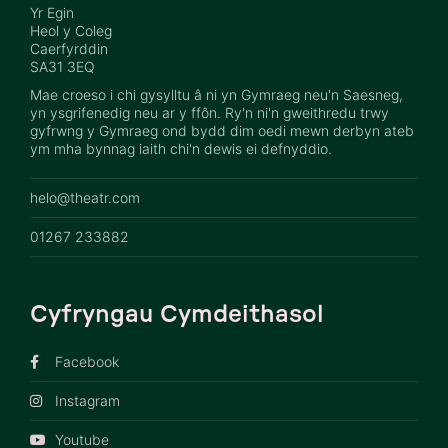
Yr Egin
Heol y Coleg
Caerfyrddin
SA31 3EQ
Mae croeso i chi gysylltu â ni yn Gymraeg neu'n Saesneg,
yn ysgrifenedig neu ar y ffôn. Ry'n ni'n gweithredu trwy
gyfrwng y Gymraeg ond bydd dim oedi mewn derbyn ateb
ym mha bynnag iaith chi'n dewis ei defnyddio.
helo@theatr.com
01267 233882
Cyfryngau Cymdeithasol
Facebook
Instagram
Youtube