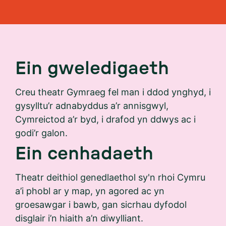
Ein gweledigaeth
Creu theatr Gymraeg fel man i ddod ynghyd, i
gysylltu’r adnabyddus a’r annisgwyl,
Cymreictod a’r byd, i drafod yn ddwys ac i
godi’r galon.
Ein cenhadaeth
Theatr deithiol genedlaethol sy'n rhoi Cymru
a’i phobl ar y map, yn agored ac yn
groesawgar i bawb, gan sicrhau dyfodol
disglair i’n hiaith a’n diwylliant.