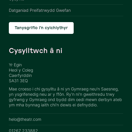
Datganiad Preifatrwydd Gwefan
Tanysgrifio i’n cylchlythyr
Cysylltwch â ni
Yr Egin
Heol y Coleg
Caerfyrddin
SA31 3EQ
Mae croeso i chi gysylltu â ni yn Gymraeg neu'n Saesneg,
yn ysgrifenedig neu ar y ffôn. Ry'n ni'n gweithredu trwy
gyfrwng y Gymraeg ond bydd dim oedi mewn derbyn ateb
ym mha bynnag iaith chi'n dewis ei defnyddio.
helo@theatr.com
01267 233882