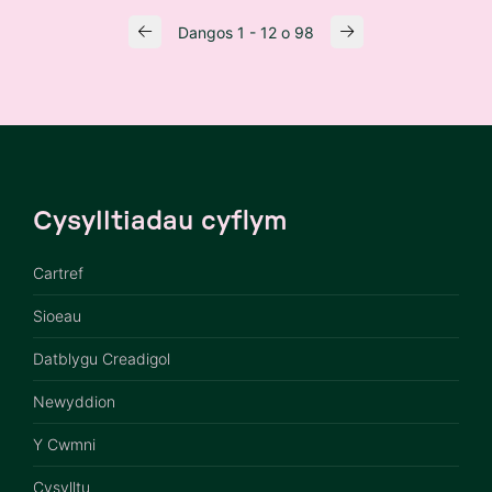
Dangos 1 - 12 o 98
Cysylltiadau cyflym
Cartref
Sioeau
Datblygu Creadigol
Newyddion
Y Cwmni
Cysylltu