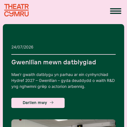
24/07/2026
Gwenllïan mewn datblygiad
Mae'r gwaith datblygu yn parhau ar ein cynhyrchiad
Hydref 2027 – Gwenllïan – gyda deuddydd o waith R&D
yng nghwmni grŵp o actorion arbennig.
Darllen mwy