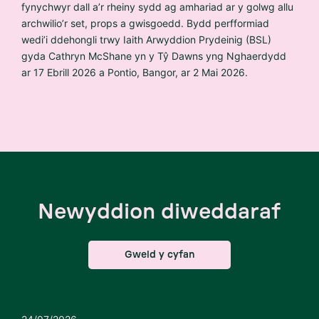
fynychwyr dall a’r rheiny sydd ag amhariad ar y golwg allu
archwilio’r set, props a gwisgoedd. Bydd perfformiad
wedi’i ddehongli trwy Iaith Arwyddion Prydeinig (BSL)
gyda Cathryn McShane yn y Tŷ Dawns yng Nghaerdydd
ar 17 Ebrill 2026 a Pontio, Bangor, ar 2 Mai 2026.
Newyddion diweddaraf
Gweld y cyfan