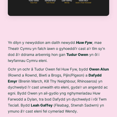
Yn dilyn y newyddion am daith newydd
Huw Fyw
, mae
Theatr Cymru yn falch iawn o gyhoeddi’r cast a’r tîm sy’n
dod â’r ddrama arbennig hon gan
Tudur Owen
yn ôl i
lwyfannau Cymru eleni.
Ochr yn ochr â Tudur Owen fel Huw Fyw, bydd
Owen Alun
(Rownd a Rownd, Biwti a Brogs, Pijin/Pigeon) a
Dafydd
Emyr
(Brenin March, Kill Thy Neighbour, Rhinoseros) yn
dychwelyd i’r cast unwaith eto eleni, gyda’r un angerdd ac
egni. Bydd Owen yn ail-gydio yng nghymeriadau Huw
Farwodd a Dylan, tra bod Dafydd yn dychwelyd i rôl Twm
Teciall. Bydd
Leah Gaffey
(
Fleabag
, Stwnsh Sadwrn) yn
ymuno â’r cast eleni fel cymeriad Wendy.