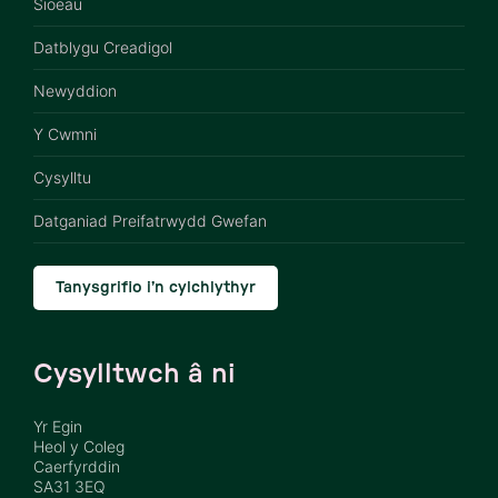
Sioeau
Datblygu Creadigol
Newyddion
Y Cwmni
Cysylltu
Datganiad Preifatrwydd Gwefan
Tanysgrifio i’n cylchlythyr
Cysylltwch â ni
Yr Egin
Heol y Coleg
Caerfyrddin
SA31 3EQ