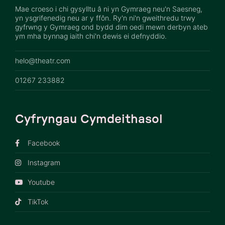
Mae croeso i chi gysylltu â ni yn Gymraeg neu'n Saesneg,
yn ysgrifenedig neu ar y ffôn. Ry'n ni'n gweithredu trwy
gyfrwng y Gymraeg ond bydd dim oedi mewn derbyn ateb
ym mha bynnag iaith chi'n dewis ei defnyddio.
helo@theatr.com
01267 233882
Cyfryngau Cymdeithasol
Facebook
Instagram
Youtube
TikTok