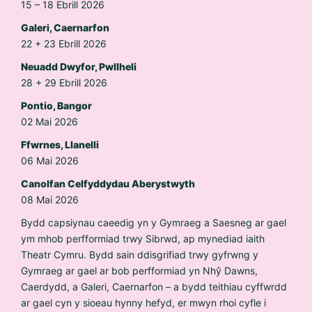
15 – 18 Ebrill 2026
Galeri, Caernarfon
22 + 23 Ebrill 2026
Neuadd Dwyfor, Pwllheli
28 + 29 Ebrill 2026
Pontio, Bangor
02 Mai 2026
Ffwrnes, Llanelli
06 Mai 2026
Canolfan Celfyddydau Aberystwyth
08 Mai 2026
Bydd capsiynau caeedig yn y Gymraeg a Saesneg ar gael
ym mhob perfformiad trwy Sibrwd, ap mynediad iaith
Theatr Cymru. Bydd sain ddisgrifiad trwy gyfrwng y
Gymraeg ar gael ar bob perfformiad yn Nhŷ Dawns,
Caerdydd, a Galeri, Caernarfon – a bydd teithiau cyffwrdd
ar gael cyn y sioeau hynny hefyd, er mwyn rhoi cyfle i