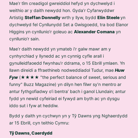
Mae’r tîm creadigol gwreiddiol hefyd yn dychwelyd i
weithio ar y daith newydd hon. Gyda’r Cyfarwyddwr
Artistig
Steffan Donnelly
wrth y llyw, bydd
Elin Steele
yn
dychwelyd fel Cynllunydd Set a Gwisgoedd, tra bod Elanor
Higgins yn cynllunio’r goleuo ac
Alexander Comana
yn
cynllunio’r sain.
Mae’r daith newydd yn ymateb i’r galw mawr am y
cynhyrchiad y llynedd ac yn cynnig cyfle arall i
gynulleidfaoedd fwynhau’r ddrama, o 15 Ebrill ymlaen. Yn
llawn direidi a ffraethineb nodweddiadol Tudur, mae
Huw
Fyw
(
★★★★
"the perfect balance of sweet, serious and
funny" Buzz Magazine) yn dilyn hen filwr sy’n mentro ar
antur fythgofiadwy o’i bentra’ bach i ganol Llundain; antur
fydd yn newid cyfeiriad ei fywyd am byth ac yn dysgu
iddo sut i fyw at heddiw.
Bydd y daith yn cychwyn yn y Tŷ Dawns yng Nghaerdydd
ar 15 Ebrill, cyn teithio Cymru:
Tŷ Dawns, Caerdydd