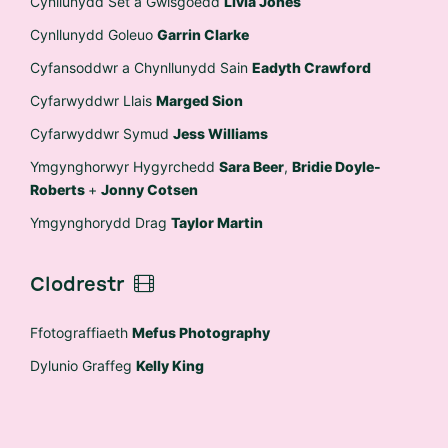
Cynllunydd Set a Gwisgoedd
Livia Jones
Cynllunydd Goleuo
Garrin Clarke
Cyfansoddwr a Chynllunydd Sain
Eadyth Crawford
Cyfarwyddwr Llais
Marged Sion
Cyfarwyddwr Symud
Jess Williams
Ymgynghorwyr Hygyrchedd
Sara Beer
,
Bridie Doyle-
Roberts
+
Jonny Cotsen
Ymgynghorydd Drag
Taylor Martin
Clodrestr
Ffotograffiaeth
Mefus Photography
Dylunio Graffeg
Kelly King