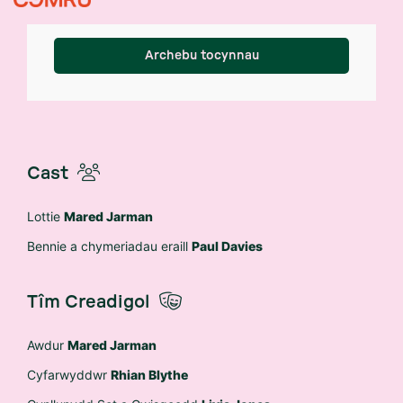
Theatr Felinfach, Dyffryn Aeron
Archebu tocynnau
Cast
Lottie
Mared Jarman
Bennie a chymeriadau eraill
Paul Davies
Tîm Creadigol
Awdur
Mared Jarman
Cyfarwyddwr
Rhian Blythe