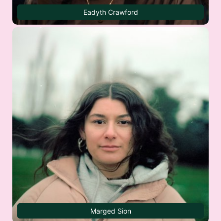
Eadyth Crawford
Marged Sion