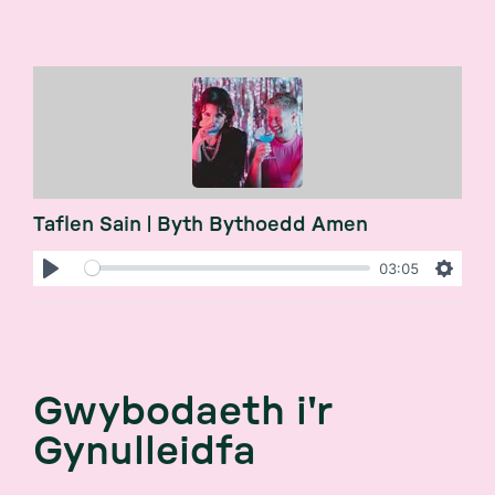
Taflen Sain | Byth Bythoedd Amen
03:05
Play
Settin
Gwybodaeth i'r
Gynulleidfa